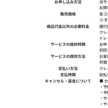
お申し込み方法
当サ
お問
販売価格
各コ
※す
商品代金以外の必要料金
銀行
クレ
トレ
サービスの提供時期
お申
初回
サービスの提供方法
お客
対面
支払い方法
クレ
支払時期
前払
キャンセル・返金について
■ 
・予
・予
・サ
・サ