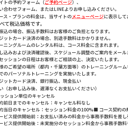
イトの予約フォーム（
ご予約ページ
）、
い合わせフォーム、またはLINEよりお申し込みください。
ース・プランの料金は、当サイトの
メニューページ
に表示して
べて税込価格です。
振込の場合、振込手数料はお客様のご負担となります。
ジットカード決済の場合、別途手数料はかかりません。
ーニングルームのレンタル料は、コース料金に含まれます。
し込みおよび決済確認後、スケジュール調整のご案内をメールま
セッションの日程はお客様とご相談の上、決定いたします。
様のご希望の場所（都内・千葉方面等）のトレーニングルーム
でのパーソナルトレーニングを実施いたします。
ジットカード決済、銀行振込、現金払い
い（お申し込み後、遅滞なくお支払いください）
セッション単位のキャンセル
約前日までのキャンセル：キャンセル料なし
約当日のキャンセル：セッション料金の100%■ コース契約の
ービス提供開始前：お支払い済みの料金から事務手数料を差し
ービス提供開始後：未実施分のセッション料金から事務手数料