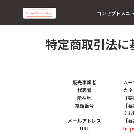
コンセプト
メニ
特定商取引法に
販売事業者
ムー
代表者
カネ
所在地
【要記
電話番号
【要
※お
メールアドレス
【要
URL
http